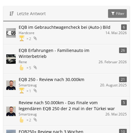
Letzte Antwort
Filter
EQB im Gebrauchtwagencheck bei (Auto-) Bild
6
Hardcore
14. Mai 2026
2
EQB Erfahrungen - Familienauto im
26
Winterbetrieb
Rene
26. Februar 2026
5
EQB 250 - Review nach 30.000km
21
Smartzeug
20. August 2025
1
Review nach 50.000km - Das Finale vom
5
legendären EQB 250 der 2 mal in der Türkei war
Smartzeug
26. Mai 2025
2
EQB250+ Review nach 3 Wochen
10