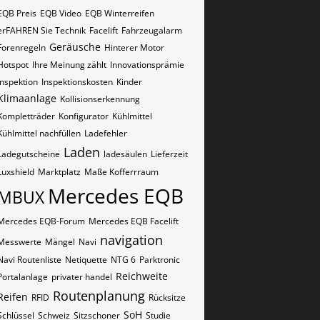
EQB Preis
EQB Video
EQB Winterreifen
erFAHREN Sie Technik
Facelift
Fahrzeugalarm
Geräusche
Forenregeln
Hinterer Motor
Hotspot
Ihre Meinung zählt
Innovationsprämie
Inspektion
Inspektionskosten
Kinder
Klimaanlage
Kollisionserkennung
Kompletträder
Konfigurator
Kühlmittel
Kühlmittel nachfüllen
Ladefehler
Laden
Ladegutscheine
ladesäulen
Lieferzeit
Luxshield
Marktplatz
Maße Kofferrraum
Mercedes EQB
MBUX
Mercedes EQB-Forum
Mercedes EQB Facelift
navigation
Messwerte
Mängel
Navi
Navi Routenliste
Netiquette
NTG 6
Parktronic
Reichweite
Portalanlage
privater handel
Routenplanung
Reifen
RFID
Rücksitze
SoH
Schlüssel
Schweiz
Sitzschoner
Studie