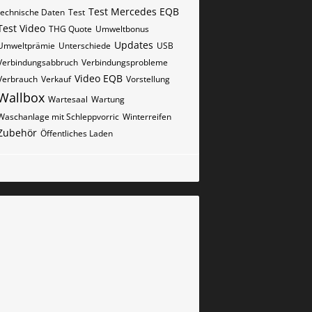
Test Mercedes EQB
technische Daten
Test
Test Video
THG Quote
Umweltbonus
Updates
Umweltprämie
Unterschiede
USB
Verbindungsabbruch
Verbindungsprobleme
Video EQB
Verbrauch
Verkauf
Vorstellung
Wallbox
Wartesaal
Wartung
Waschanlage mit Schleppvorric
Winterreifen
Zubehör
Öffentliches Laden