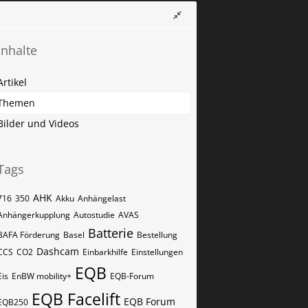
Inhalte
Artikel
Themen
Bilder und Videos
Tags
AHK
716
350
Akku
Anhängelast
Anhängerkupplung
Autostudie
AVAS
Batterie
BAFA Förderung
Basel
Bestellung
Dashcam
CCS
CO2
Einbarkhilfe
Einstellungen
EQB
Eis
EnBW mobility+
EQB-Forum
EQB Facelift
EQB Forum
EQB250