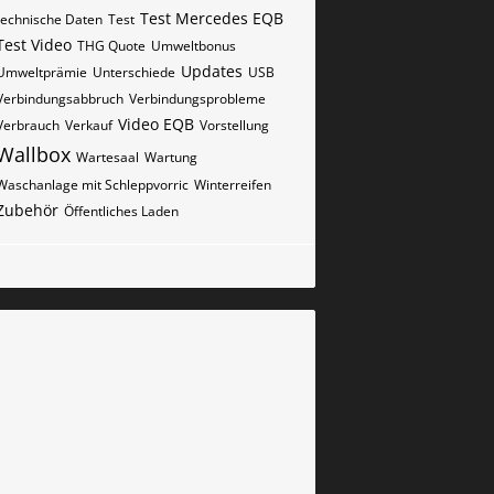
Test Mercedes EQB
technische Daten
Test
Test Video
THG Quote
Umweltbonus
Updates
Umweltprämie
Unterschiede
USB
Verbindungsabbruch
Verbindungsprobleme
Video EQB
Verbrauch
Verkauf
Vorstellung
Wallbox
Wartesaal
Wartung
Waschanlage mit Schleppvorric
Winterreifen
Zubehör
Öffentliches Laden