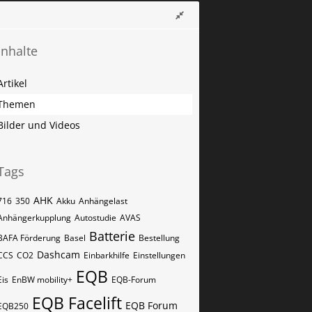
Inhalte
Artikel
Themen
Bilder und Videos
Tags
AHK
716
350
Akku
Anhängelast
Anhängerkupplung
Autostudie
AVAS
Batterie
BAFA Förderung
Basel
Bestellung
Dashcam
CCS
CO2
Einbarkhilfe
Einstellungen
EQB
Eis
EnBW mobility+
EQB-Forum
EQB Facelift
EQB Forum
EQB250