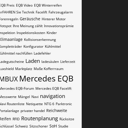
EQB Preis
EQB Video
EQB Winterreifen
erFAHREN Sie Technik
Facelift
Fahrzeugalarm
Geräusche
Forenregeln
Hinterer Motor
Hotspot
Ihre Meinung zählt
Innovationsprämie
Inspektion
Inspektionskosten
Kinder
Klimaanlage
Kollisionserkennung
Kompletträder
Konfigurator
Kühlmittel
Kühlmittel nachfüllen
Ladefehler
Laden
Ladegutscheine
ladesäulen
Lieferzeit
Luxshield
Marktplatz
Maße Kofferrraum
Mercedes EQB
MBUX
Mercedes EQB-Forum
Mercedes EQB Facelift
navigation
Messwerte
Mängel
Navi
Navi Routenliste
Netiquette
NTG 6
Parktronic
Reichweite
Portalanlage
privater handel
Routenplanung
Reifen
RFID
Rücksitze
SoH
Schlüssel
Schweiz
Sitzschoner
Studie