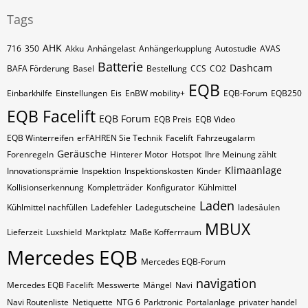
Tags
AHK
716
350
Akku
Anhängelast
Anhängerkupplung
Autostudie
AVAS
Batterie
Dashcam
BAFA Förderung
Basel
Bestellung
CCS
CO2
EQB
Einbarkhilfe
Einstellungen
Eis
EnBW mobility+
EQB-Forum
EQB250
EQB Facelift
EQB Forum
EQB Preis
EQB Video
EQB Winterreifen
erFAHREN Sie Technik
Facelift
Fahrzeugalarm
Geräusche
Forenregeln
Hinterer Motor
Hotspot
Ihre Meinung zählt
Klimaanlage
Innovationsprämie
Inspektion
Inspektionskosten
Kinder
Kollisionserkennung
Kompletträder
Konfigurator
Kühlmittel
Laden
Kühlmittel nachfüllen
Ladefehler
Ladegutscheine
ladesäulen
MBUX
Lieferzeit
Luxshield
Marktplatz
Maße Kofferrraum
Mercedes EQB
Mercedes EQB-Forum
navigation
Mercedes EQB Facelift
Messwerte
Mängel
Navi
Navi Routenliste
Netiquette
NTG 6
Parktronic
Portalanlage
privater handel