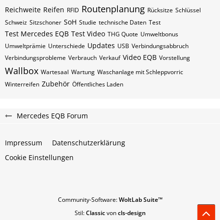
Routenplanung
Reichweite
Reifen
RFID
Rücksitze
Schlüssel
SoH
Schweiz
Sitzschoner
Studie
technische Daten
Test
Test Mercedes EQB
Test Video
THG Quote
Umweltbonus
Updates
Umweltprämie
Unterschiede
USB
Verbindungsabbruch
Video EQB
Verbindungsprobleme
Verbrauch
Verkauf
Vorstellung
Wallbox
Wartesaal
Wartung
Waschanlage mit Schleppvorric
Zubehör
Winterreifen
Öffentliches Laden
Mercedes EQB Forum
Impressum
Datenschutzerklärung
Cookie Einstellungen
Community-Software:
WoltLab Suite™
Stil:
Classic
von
cls-design